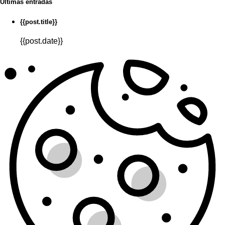
Últimas entradas
{{post.title}}
{{post.date}}