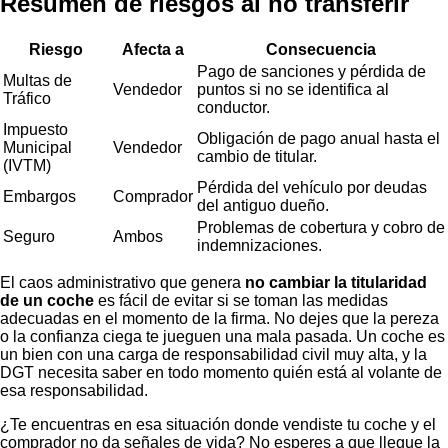
Resumen de riesgos al no transferir
Riesgo
Afecta a
Consecuencia
Pago de sanciones y pérdida de
Multas de
Vendedor
puntos si no se identifica al
Tráfico
conductor.
Impuesto
Obligación de pago anual hasta el
Municipal
Vendedor
cambio de titular.
(IVTM)
Pérdida del vehículo por deudas
Embargos
Comprador
del antiguo dueño.
Problemas de cobertura y cobro de
Seguro
Ambos
indemnizaciones.
El caos administrativo que genera
no cambiar la titularidad
de un coche
es fácil de evitar si se toman las medidas
adecuadas en el momento de la firma. No dejes que la pereza
o la confianza ciega te jueguen una mala pasada. Un coche es
un bien con una carga de responsabilidad civil muy alta, y la
DGT necesita saber en todo momento quién está al volante de
esa responsabilidad.
¿Te encuentras en esa situación donde vendiste tu coche y el
comprador no da señales de vida? No esperes a que llegue la