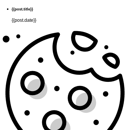
{{post.title}}
{{post.date}}