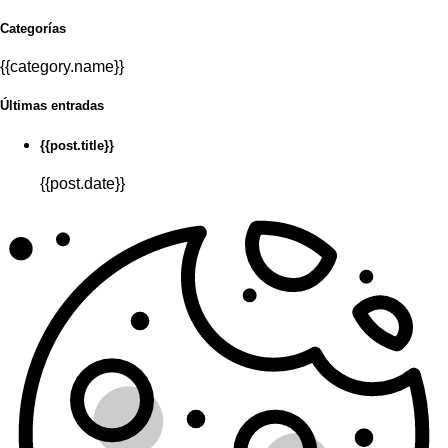
Categorías
{{category.name}}
Últimas entradas
{{post.title}}
{{post.date}}