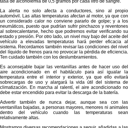
tasa de alcoholemia de 0,5 gramos por cada litro de sangre.
La alerta no solo afecta a conductores, sino al propio
automóvil. Las altas temperaturas afectan al motor, ya que con
un considerado calor no conviene pararlo de golpe; y a los
neumáticos, puesto que pudrían sufrir pinchazos y reventones
al sobrecalentarse, hecho que podremos evitar verificando su
estado y presión. Por otro lado, un nivel muy bajo del aceite del
vehículo a elevadas temperaturas hará perder eficacia al
sistema. Recordamos también revisar las condiciones del nivel
del líquido de frenos para no provocar la pérdida de eficiencia.
Ten cuidado también con los deslumbramientos.
Es aconsejable bajar las ventanillas antes de hacer uso del
aire acondicionado en el habitáculo para así igualar la
temperatura entre el interior y exterior, ya que ello evitará
sobrecargas de uso y alargará la vida útil del sistema de
climatización. En marcha al ralentí, el aire acondicionado no
debe estar encendido para evitar la descarga de la batería.
Advertir también de nunca dejar, aunque sea con las
ventanillas bajadas, a personas mayores, menores ni animales
dentro del vehículo cuando las temperaturas sean
relativamente altas.
Mostramos diversas recomendaciones a seguir, añadidas a las