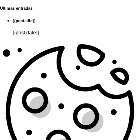
Últimas entradas
{{post.title}}
{{post.date}}