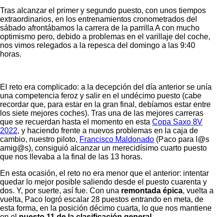
Tras alcanzar el primer y segundo puesto, con unos tiempos
extraordinarios, en los entrenamientos cronometrados del
sábado afrontábamos la carrera de la parrilla A con mucho
optimismo pero, debido a problemas en el varillaje del coche,
nos vimos relegados a la repesca del domingo a las 9:40
horas.
El reto era complicado: a la decepción del día anterior se unía
una competencia feroz y salir en el undécimo puesto (cabe
recordar que, para estar en la gran final, debíamos estar entre
los siete mejores coches). Tras una de las mejores carreras
que se recuerdan hasta el momento en esta
Copa Saxo 8V
2022
, y haciendo frente a nuevos problemas en la caja de
cambio, nuestro piloto,
Francisco Maldonado
(Paco para l@s
amig@s), consiguió alcanzar un merecidísimo cuarto puesto
que nos llevaba a la final de las 13 horas.
En esta ocasión, el reto no era menor que el anterior: intentar
quedar lo mejor posible saliendo desde el puesto cuarenta y
dos. Y, por suerte, así fue. Con una
remontada épica
, vuelta a
vuelta, Paco logró escalar 28 puestos entrando en meta, de
esta forma, en la posición décimo cuarta, lo que nos mantiene
en el
puesto 11 de la clasificación general
.