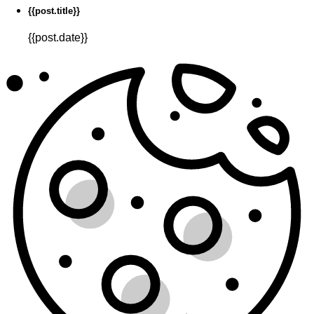
{{post.title}}
{{post.date}}