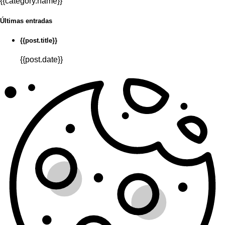
{{category.name}}
Últimas entradas
{{post.title}}
{{post.date}}