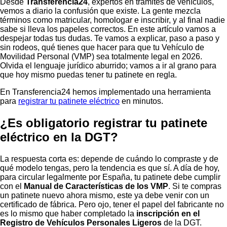
Desde
Transferencia24
, expertos en trámites de vehículos,
vemos a diario la confusión que existe. La gente mezcla
términos como matricular, homologar e inscribir, y al final nadie
sabe si lleva los papeles correctos. En este artículo vamos a
despejar todas tus dudas. Te vamos a explicar, paso a paso y
sin rodeos, qué tienes que hacer para que tu Vehículo de
Movilidad Personal (VMP) sea totalmente legal en 2026.
Olvida el lenguaje jurídico aburrido; vamos a ir al grano para
que hoy mismo puedas tener tu patinete en regla.
En Transferencia24 hemos implementado una herramienta
para
registrar tu patinete eléctrico
en minutos.
¿Es obligatorio registrar tu patinete
eléctrico en la DGT?
La respuesta corta es: depende de cuándo lo compraste y de
qué modelo tengas, pero la tendencia es que sí. A día de hoy,
para circular legalmente por España, tu patinete debe cumplir
con el
Manual de Características de los VMP
. Si te compras
un patinete nuevo ahora mismo, este ya debe venir con un
certificado de fábrica. Pero ojo, tener el papel del fabricante no
es lo mismo que haber completado la
inscripción en el
Registro de Vehículos Personales Ligeros
de la DGT.